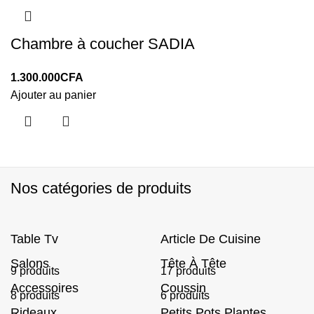
Chambre à coucher SADIA
1.300.000
CFA
Ajouter au panier
Nos catégories de produits
Table Tv
Article De Cuisine
Salons
Tête À Tête
9 produits
17 produits
Accessoires
Coussin
8 produits
6 produits
Rideaux
Petits Pots Plantes