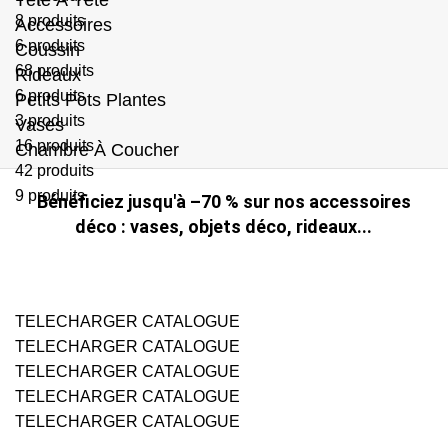
8 produits
Accessoires
6 produits
Coussin
68 produits
Rideaux
6 produits
Petits Pots Plantes
3 produits
Vases
16 produits
Chambre À Coucher
42 produits
9 produits
Bénéficiez jusqu'à –70 % sur nos accessoires
déco : vases, objets déco, rideaux...
TELECHARGER CATALOGUE
TELECHARGER CATALOGUE
TELECHARGER CATALOGUE
TELECHARGER CATALOGUE
TELECHARGER CATALOGUE