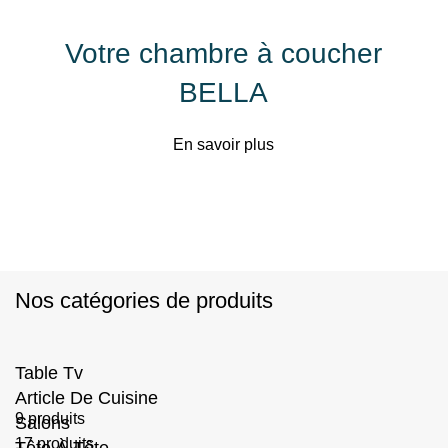
Votre chambre à coucher
BELLA
En savoir plus
Nos catégories de produits
Table Tv
Article De Cuisine
9 produits
Salons
17 produits
Tête À Tête