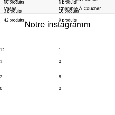
68 produits
6 produits
Vases
Chambre À Coucher
3 produits
16 produits
42 produits
9 produits
Notre instagramm
12
1
1
0
2
8
0
0
LIVRAISON