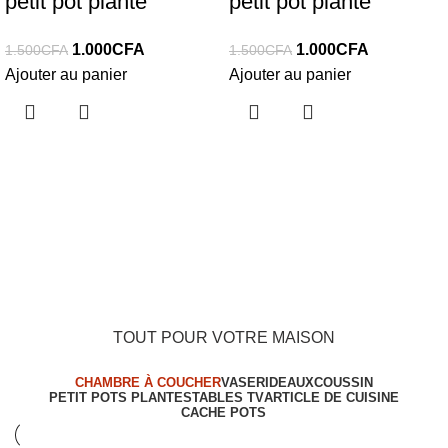
petit pot plante
petit pot plante
1.000
CFA
1.000
CFA
1.500
CFA
1.500
CFA
Ajouter au panier
Ajouter au panier
TOUT POUR VOTRE MAISON
CHAMBRE À COUCHER
VASE
RIDEAUX
COUSSIN
PETIT POTS PLANTES
TABLES TV
ARTICLE DE CUISINE
CACHE POTS