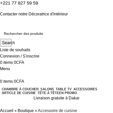
+221 77 827 59 59
Contacter notre Décoratrice d'Intérieur
Search
Liste de souhaits
Connexion / S'inscrire
0
items
0
CFA
Menu
0
items
0
CFA
CHAMBRE À COUCHER
SALONS
TABLE TV
ACCESSOIRES
ARTICLE DE CUISINE
TÊTE À TÊTE
EN PROMO
Livraison gratuite à Dakar
Accueil
»
Boutique
»
Accessoire de cuisine