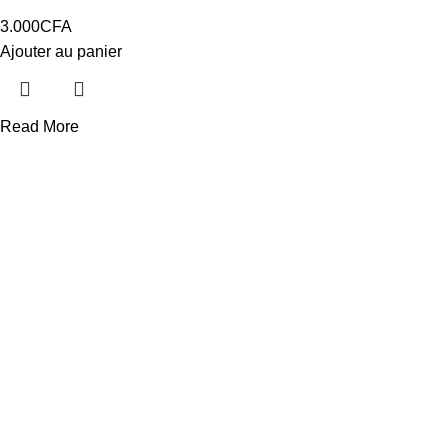
3.000
CFA
Ajouter au panier
Read More
LIVRAISON
Gratuit à Dakar
24/7 Support.
Service après vente
Produits certifiée