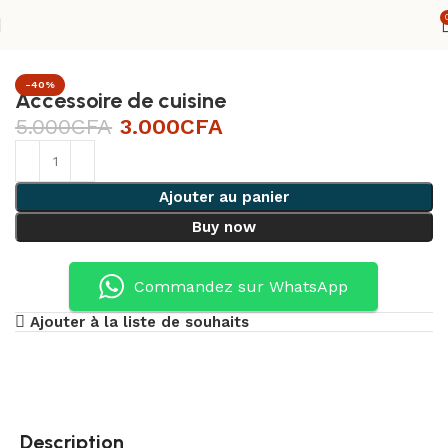
Accueil
»
Boutique
»
Accessoire de cuisine
-40%
Accessoire de cuisine
5.000
CFA
3.000
CFA
Ajouter au panier
Buy now
Commandez sur WhatsApp
Ajouter à la liste de souhaits
Description