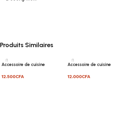
Produits Similaires
Accessoire de cuisine
Accessoire de cuisine
12.500
CFA
12.000
CFA
Ajouter au panier
Ajouter au panier
Read More