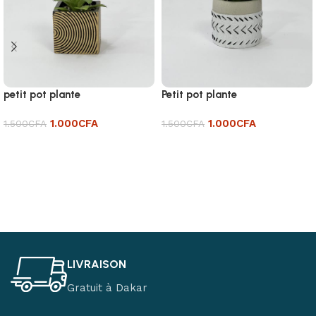
petit pot plante
Petit pot plante
1.000
CFA
1.000
CFA
1.500
CFA
1.500
CFA
Ajouter au panier
Ajouter au panier
Read More
LIVRAISON
Gratuit à Dakar