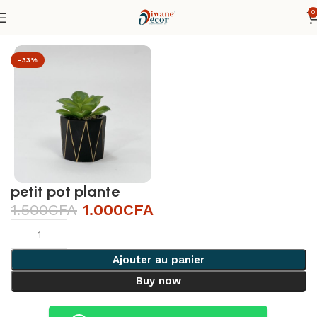
0
Accueil
»
Boutique
»
petit pot plante
-33%
petit pot plante
1.500
CFA
1.000
CFA
Ajouter au panier
Buy now