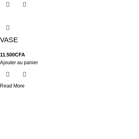
VASE
11.500
CFA
Ajouter au panier
Read More
LIVRAISON
Gratuit à Dakar
Parcelles Assain