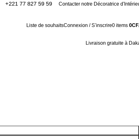
+221 77 827 59 59
Contacter notre Décoratrice d'Intérie
Liste de souhaits
Connexion / S'inscrire
0
items
0
CF
Livraison gratuite à Dak