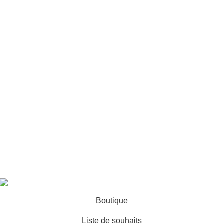
Salons
Accessoires
Vase
LIENS UTILES
politique de confidentialité
Returns
Terms & Conditions
Contact
By yaguediow
diwanedecor
2025
Diwane Group
.
Boutique
Liste de souhaits