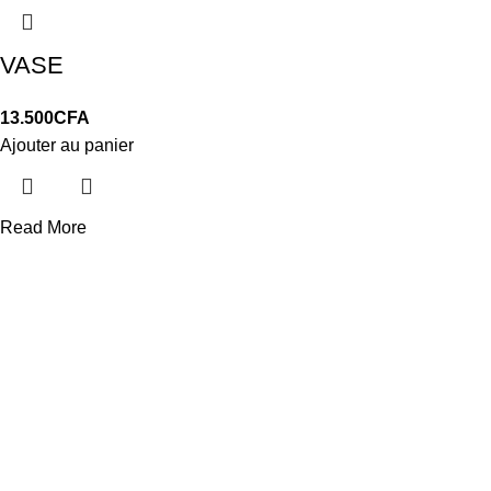
VASE
13.500
CFA
Ajouter au panier
Read More
LIVRAISON
Gratuit à Dakar
24/7 Support.
Service après vente