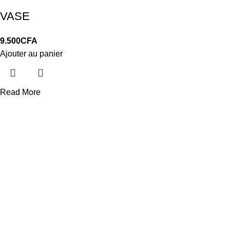
VASE
9.500
CFA
Ajouter au panier
Read More
LIVRAISON
Gratuit à Dakar
24/7 Support.
Service après vente