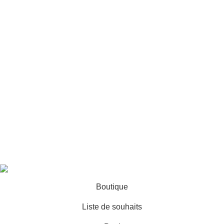
Accessoires
Vase
LIENS UTILES
politique de confidentialité
Returns
Terms & Conditions
Contact
By yaguediow
diwanedecor
2025
Diwane Group
.
Boutique
Liste de souhaits