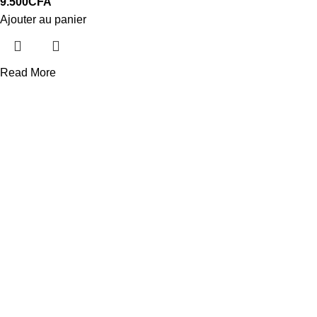
9.500
CFA
Ajouter au panier
Read More
LIVRAISON
Gratuit à Dakar
24/7 Support.
Service après vente
Produits certifiée