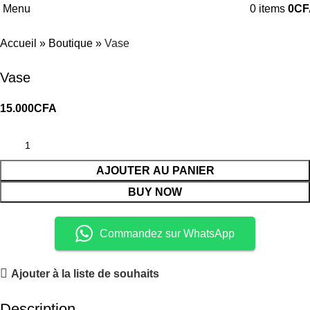
Menu
0
items
0
CF
Accueil
»
Boutique
»
Vase
Vase
15.000
CFA
AJOUTER AU PANIER
BUY NOW
Commandez sur WhatsApp
Ajouter à la liste de souhaits
Description