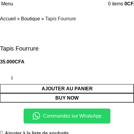
Menu
0
items
0
CF
Accueil
»
Boutique
»
Tapis Fourrure
Tapis Fourrure
35.000
CFA
AJOUTER AU PANIER
BUY NOW
Commandez sur WhatsApp
Ajouter à la liste de souhaits