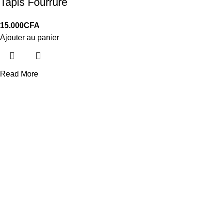
Tapis Fourrure
15.000
CFA
Ajouter au panier
Read More
LIVRAISON
Gratuit à Dakar
24/7 Support.
Service après vente