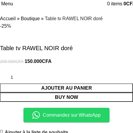
Menu
0
items
0
CF
Accueil
»
Boutique
»
Table tv RAWEL NOIR doré
-25%
Table tv RAWEL NOIR doré
150.000
CFA
200.000
CFA
AJOUTER AU PANIER
BUY NOW
Commandez sur WhatsApp
Ajouter à la liste de souhaits