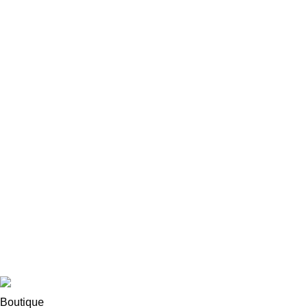
NOS CATÉGORIES
Chambre à coucher
Salons
Accessoires
Vase
LIENS UTILES
politique de confidentialité
Returns
Terms & Conditions
Contact
By yaguediow
diwanedecor
2025
Diwane Group
.
Boutique