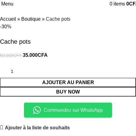
Menu
0
items
0
CF
Accueil
»
Boutique
»
Cache pots
-30%
Cache pots
35.000
CFA
50.000
CFA
AJOUTER AU PANIER
BUY NOW
Commandez sur WhatsApp
Ajouter à la liste de souhaits