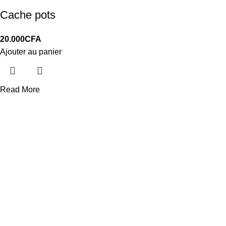
Cache pots
20.000
CFA
Ajouter au panier
Read More
LIVRAISON
Gratuit à Dakar
24/7 Support.
Service après vente
Produits certifiée
100% GARANTIE